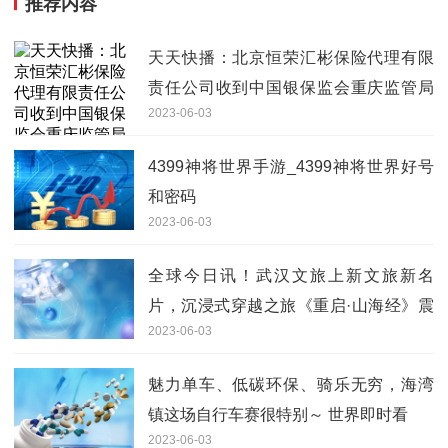
推荐内容
天天快播：北京恒荣汇彬保险代理有限
责任公司收到中国银保监会重庆监管局
2023-06-03
的行政处罚决定
4399神将世界手游_4399神将世界好号
和密码
2023-06-03
全球今日讯！武汉文旅上新文旅新名
片，沉浸式穿越之旅《重启·山海经》震
2023-06-03
撼首演
魅力单车、低碳环保、骑乐无穷，海湾
镇这场自行车赛很特别～ 世界即时看
2023-06-03