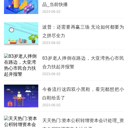
品_当前快播
2023-06-02
波普：还需要再赢三场 无论如何都要为
之拼尽全力
2023-06-02
83岁老人摔倒在路边，大亚湾热心市民
合力扶起并报警
2023-06-02
今春流行这四双小黑鞋，看完都想把小
白鞋给丢了
2023-06-02
天天热门:资本公积转增资本会计处理_资