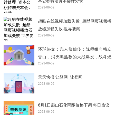
本公积转增资本会计分录
2023-06-02
超酷在线视频加载失败_超酷网页视频播
放器加载失败-世界要闻
2023-06-02
环球热文：凡人修仙传：陈师姐向韩立
告白，消灭黑煞教的大战爆发，战斗燃
2023-06-02
爆
天天快报!让豋网_让登网
2023-06-02
6月1日燕山石化丙酮价格下调 每日热议
2023-06-02