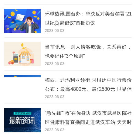
环球热讯:国台办：坚决反对美台签署“21
世纪贸易倡议”首批协议
2023-06-03
当前讯息：别人请客吃饭，关系再好，
也要记住“3个原则”
2023-06-03
梅西、迪玛利亚领衔 阿根廷中国行票价
公布：最高4800元、最低580元 世界信
2023-06-03
息
“急先锋”“救”在你身边 武汉市武昌医院社
区健康科普直播间走进武汉车站 天天时
2023-06-03
讯