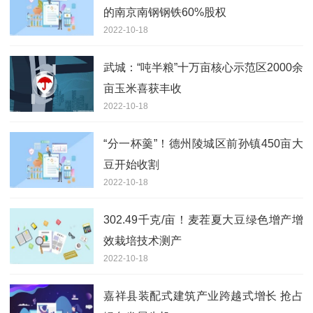
的南京南钢钢铁60%股权
2022-10-18
武城：“吨半粮”十万亩核心示范区2000余
亩玉米喜获丰收
2022-10-18
“分一杯羹”！德州陵城区前孙镇450亩大
豆开始收割
2022-10-18
302.49千克/亩！麦茬夏大豆绿色增产增
效栽培技术测产
2022-10-18
嘉祥县装配式建筑产业跨越式增长 抢占