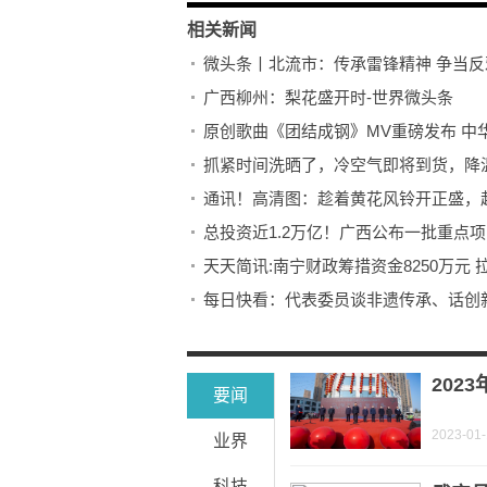
相关新闻
微头条丨北流市：传承雷锋精神 争当反
广西柳州：梨花盛开时-世界微头条
原创歌曲《团结成钢》MV重磅发布 中
抓紧时间洗晒了，冷空气即将到货，降
通讯！高清图：趁着黄花风铃开正盛，
总投资近1.2万亿！广西公布一批重点项
天天简讯:南宁财政筹措资金8250万元 
每日快看：代表委员谈非遗传承、话创新发
全球看点：洗衣晒被得趁早！强冷空气1
世界视点！大化宣传思想文化系统开展20
202
要闻
2023-01
业界
科技