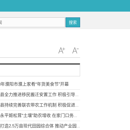
搜索
23年濮阳市濮上家肴“年货美食节”开幕
武定县全力推进移民搬迁安置工作 积极引导移民多渠道就业
永胜县持续完善联农带农工作机制 积极促进农民收入持续增长
云南永平姬松茸“土壤”助农增收 在家门口务工实现稳步增收
宣威打造2.5万亩现代田园综合体 推动产业园区农业转型升级