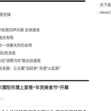
ste
邪先锋
华民族同声共振 全球速读
温还有雨
赴一场春天的约会吧
目|热消息
拉动“消费马车”跑出加速度
展：让古董“活起来” 非遗“火起来”
2日将到货广西
23年“妇女节”户外拓展活动
(
1
/9)
3年濮阳市濮上家肴“年货美食节”开幕
-12