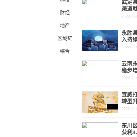
武定
渠道
财经
2022-11-
地产
永胜
区域链
入持
2022-11-
综合
云南永
稳步
2022-11-
宣威打
转型
2022-11-
东川
获利3