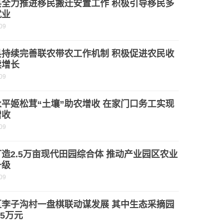
县全力推进移民搬迁安置工作 积极引导移民多
就业
09
县持续完善联农带农工作机制 积极促进农民收
续增长
09
平姬松茸“土壤”助农增收 在家门口务工实现
增收
09
造2.5万亩现代田园综合体 推动产业园区农业
升级
09
区李子沟村一盘棋联动谋发展 其中生态采摘园
.5万元