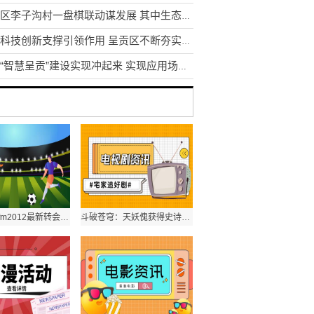
东川区李子沟村一盘棋联动谋发展 其中生态采摘园获利3.5万元
发挥科技创新支撑引领作用 呈贡区不断夯实区域创新体系建设
昆明“智慧呈贡”建设实现冲起来 实现应用场景1到N的推广
fm2012吧-fm2012最新转会补丁 环球速看料
斗破苍穹：天妖傀获得史诗级提升，慕骨看到满脸冷汗，萧炎太帅了_全球视讯