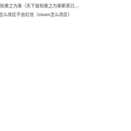
天下皆知美之为美（天下皆知美之为美斯恶已皆知善之为善斯不善已） 每日快看
am怎么改区不会红信（steam怎么改区）