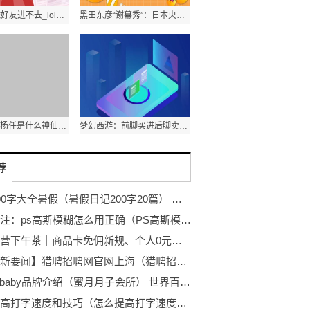
lol怎么观战好友进不去_lol怎么观战好友
黑田东彦“谢幕秀”：日本央行维持宽松政策不变
环球视讯！杨任是什么神仙_杨任
梦幻西游：前脚买进后脚卖出，商人1分钟倒卖一件装备血赚4万！
荐
日记200字大全暑假（暑假日记200字20篇） 当前热闻
当前关注：ps高斯模糊怎么用正确（PS高斯模糊怎么用）
电商经营下午茶｜商品卡免佣新规、个人0元开店、抖音38好物节
【天天新要闻】猎聘招聘网官网上海（猎聘招聘网）
蜜月Hibaby品牌介绍（蜜月月子会所） 世界百事通
怎么提高打字速度和技巧（怎么提高打字速度和准确度）-环球短讯