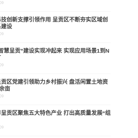
09
科技创新支撑引领作用 呈贡区不断夯实区域创
系建设
09
智慧呈贡”建设实现冲起来 实现应用场景1到N
广
09
呈贡区党建引领助力乡村振兴 盘活闲置土地资
0余亩
09
市呈贡区聚焦五大特色产业 打出高质量发展“组
09