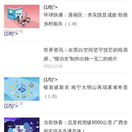
(
1
/8)">
环球快播：港南区：夯实脱贫成效 助推
乡村振兴
(
1
/8)
2022-12-30
(
1
/8)">
世界资讯：在黑白空间坚守技艺的暗房
师，“慢功夫”制作出独一无二的相片
2022-12-30
(
1
/5)">
银装披新衣 南宁大明山再现雾凇奇景
(
1
/5)
2022-12-29
(
1
/5)">
当前快看：总里程突破8000公里 广西全
面实现县县通高速！