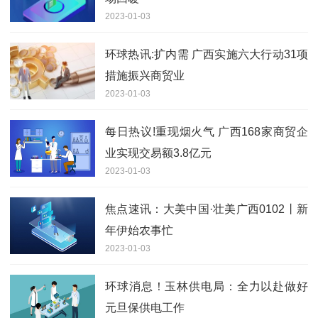
2023-01-03
环球热讯:扩内需 广西实施六大行动31项
措施振兴商贸业
2023-01-03
每日热议!重现烟火气 广西168家商贸企
业实现交易额3.8亿元
2023-01-03
焦点速讯：大美中国·壮美广西0102丨新
年伊始农事忙
2023-01-03
环球消息！玉林供电局：全力以赴做好
元旦保供电工作