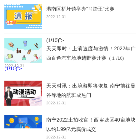
港南区桥圩镇举办“马蹄王”比赛
2022-12-31
(
1
/10)">
天天即时：上演速度与激情！2022年广
西百色汽车场地越野赛开赛
(
1
/10)
2022-12-31
(
1
/10)">
天天时讯：出境游即将恢复 南宁前往曼
谷等地的航班成热门
2022-12-31
南宁2022土拍收官！西乡塘区40亩地块
以约1.99亿元底价成交
2022-12-31