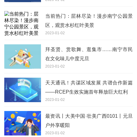
动启动
当前热门：层林尽染！漫步南宁公园景
区，观赏水杉红叶美景
2023-01-02
拜圣贤、赏歌舞、逛集市……南宁市民
在文化味儿中度元旦
2023-01-02
天天通讯！共谋区域发展 共谱合作新篇
——RCEP生效实施首年释放巨大红利
2023-01-02
最资讯丨大美中国·壮美广西0101丨元旦
户外享暖阳
2023-01-02