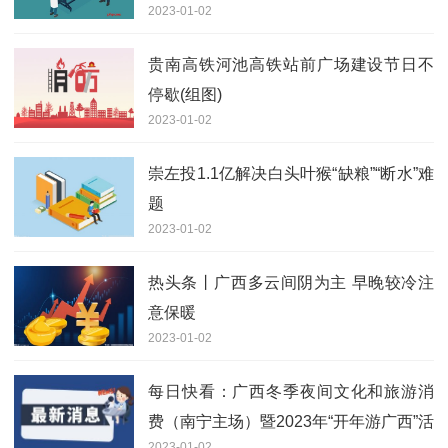
2023-01-02
贵南高铁河池高铁站前广场建设节日不
停歇(组图)
2023-01-02
崇左投1.1亿解决白头叶猴“缺粮”“断水”难
题
2023-01-02
热头条丨广西多云间阴为主 早晚较冷注
意保暖
2023-01-02
每日快看：广西冬季夜间文化和旅游消
费（南宁主场）暨2023年“开年游广西”活
2023-01-02