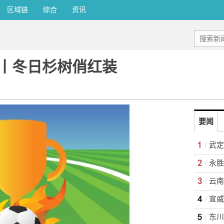
区域链
综合
资讯
丨冬日杉树俏红装
要闻