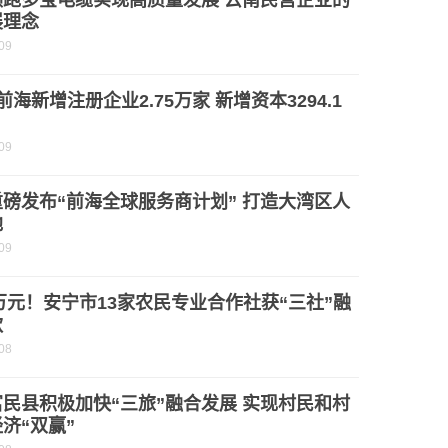
领跑多宝电缆实现高质量发展 云南民营企业的
展理念
09
前海新增注册企业2.75万家 新增资本3294.1
09
磅发布“前海全球服务商计划” 打造大湾区人
地
09
0万元！安宁市13家农民专业合作社获“三社”融
款
08
民县积极加快“三旅”融合发展 实现村民和村
济“双赢”