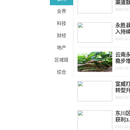
渠道
2022-11-
业界
科技
永胜
入持
财经
2022-11-
地产
云南永
区域链
稳步
2022-11-
综合
宣威打
转型
2022-11-
东川
获利3
2022-11-