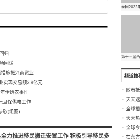
回归
场回暖
项措施振兴商贸业
频道推
业实现交易额3.8亿元
新年伊始农事忙
元旦保供电工作
歇(组图)
难题
意保暖
县全力推进移民搬迁安置工作 积极引导移民多
在东方