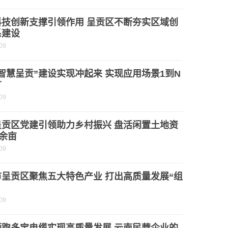
科技创新支撑引领作用 呈贡区不断夯实区域创
系建设
09
智慧呈贡”建设实现冲起来 实现应用场景1到N
广
09
呈贡区党建引领助力乡村振兴 盘活闲置土地资
0余亩
09
市呈贡区聚焦五大特色产业 打出高质量发展“组
09