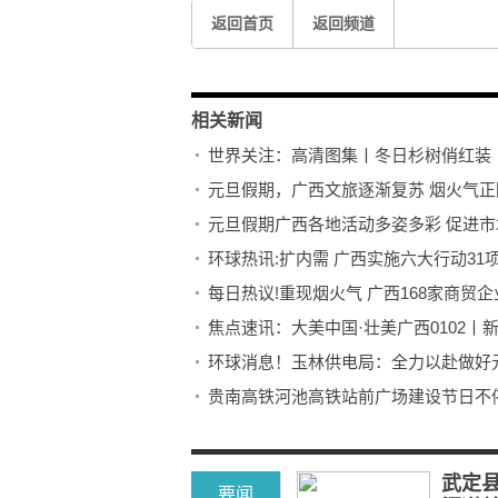
返回首页
返回频道
相关新闻
世界关注：高清图集丨冬日杉树俏红装
元旦假期，广西文旅逐渐复苏 烟火气正
元旦假期广西各地活动多姿多彩 促进市
环球热讯:扩内需 广西实施六大行动31
每日热议!重现烟火气 广西168家商贸企
焦点速讯：大美中国·壮美广西0102丨
环球消息！玉林供电局：全力以赴做好
贵南高铁河池高铁站前广场建设节日不停
崇左投1.1亿解决白头叶猴“缺粮”“断水”
热头条丨广西多云间阴为主 早晚较冷注
武定
要闻