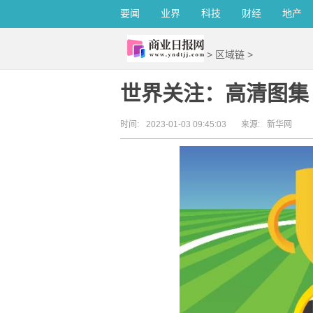
要闻
业界
科技
财经
地产
>
区域链
>
世界关注：高清图集
时间:
2023-01-03 09:45:03
来源:
新华网