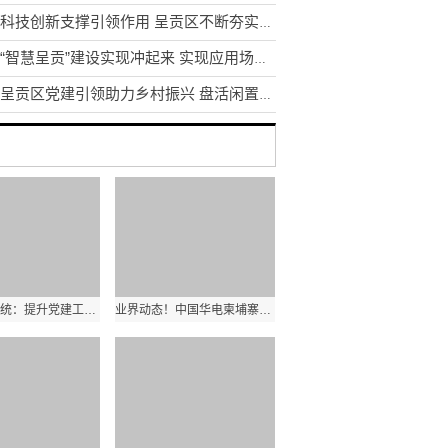
发挥科技创新支撑引领作用 呈贡区不断夯实区域创新体系建设
昆明“智慧呈贡”建设实现冲起来 实现应用场景1到N的推广
昆明呈贡区党建引领助力乡村振兴 盘活闲置土地资源200余亩
云南教育系统：提升党建工作质量是办学治校的基本功和生命线
业界动态！中国华电柬埔寨西港项目首台机组顺利通过试验