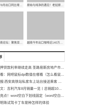
泰国2022年9月出口同比增长7.8% 农产品出口额同比增长1.8%
原始与纯净的遇见！老挝原生态古树茶亮相第五届进博会
第十三届西南论坛：聚焦亚太格局演变和区域合作新发展
越南今年出口咖啡近140万吨 其中出口额达31.6亿美元
荐
随着抵押贷款利率继续走高 圣路易斯房地产市场仍然具有竞争力
天天速看：网吧鼠标dpi数值在哪看（怎么看鼠标dpi）
全球播报:西安高铁站私家车上站台接送乘客 具体详细内容是什么
天天热文：吉利汽车8月销量一览丨总销超10万辆同比降19%年度目标完成62%
全球今亮点！word空白下划线固定（word空白下划线怎么打）
明珠试驾卡丁车是种怎样的体验