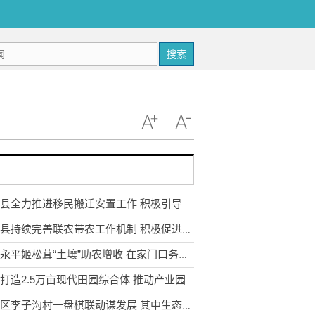
搜索
武定县全力推进移民搬迁安置工作 积极引导移民多渠道就业
永胜县持续完善联农带农工作机制 积极促进农民收入持续增长
云南永平姬松茸“土壤”助农增收 在家门口务工实现稳步增收
宣威打造2.5万亩现代田园综合体 推动产业园区农业转型升级
东川区李子沟村一盘棋联动谋发展 其中生态采摘园获利3.5万元