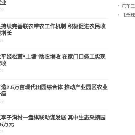
就业
汽车三
09
县持续完善联农带农工作机制 积极促进农民收
续增长
09
平姬松茸“土壤”助农增收 在家门口务工实现
增收
09
造2.5万亩现代田园综合体 推动产业园区农业
升级
09
区李子沟村一盘棋联动谋发展 其中生态采摘园
.5万元
09