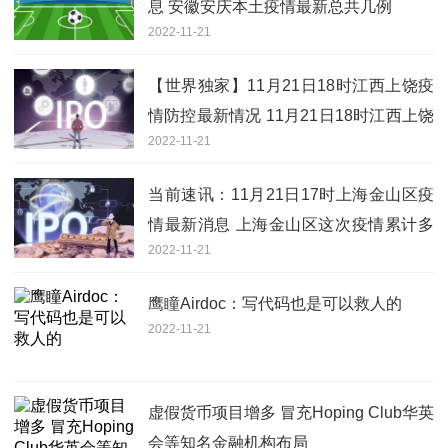
息 安徽安庆本土疫情最新总共几例
2022-11-21
【世界独家】11月21日18时江西上饶疫
情防控最新情况 11月21日18时江西上饶
2022-11-21
疫情最新通告
当前速讯：11月21日17时上海金山区疫
情最新消息 上海金山区这次疫情累计多
2022-11-21
少例
鹰瞳Airdoc：写代码也是可以救人的
2022-11-21
虚假货币项目增多 冒充Hoping Club华英
会等知名金融机构布局