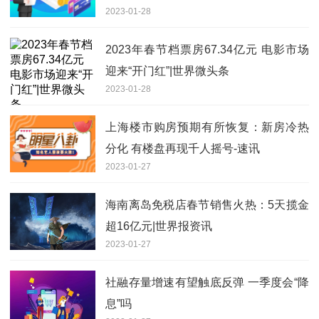
2023-01-28
2023年春节档票房67.34亿元 电影市场
迎来“开门红”|世界微头条
2023-01-28
上海楼市购房预期有所恢复：新房冷热
分化 有楼盘再现千人摇号-速讯
2023-01-27
海南离岛免税店春节销售火热：5天揽金
超16亿元|世界报资讯
2023-01-27
社融存量增速有望触底反弹 一季度会“降
息”吗