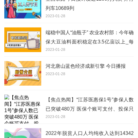
列车10689列
2023-01-28
端稳中国人“油瓶子” 农业农村部：今年确
保大豆油料面积稳定在3.5亿亩以上_每
2023-01-28
日热文
河北唐山蓝色经济成新引擎 今日播报
2023-01-28
【焦点热闻】“江苏医惠保1号”参保人数
已突破480万 医保个账可支付、投保只
2023-01-28
剩最后3天
2022年脱贫人口人均纯收入达到14342