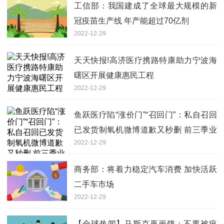
工信部：我国建成了全球最大规模的新
冠疫苗生产线 年产能超过70亿剂
2022-12-29
天天快报!高济医疗携路特康助力宁波海
曙区开展健康惠民工程
2022-12-29
鱼跃医疗陷“涨价门”“召回门”：私自召回
已发货制氧机微博道歉又秒删 前三季业
2022-12-29
绩下滑
商务部：将着力稳定汽车消费 加快活跃
二手车市场
2022-12-29
【全球热闻】马斯克再画饼：不要被疯