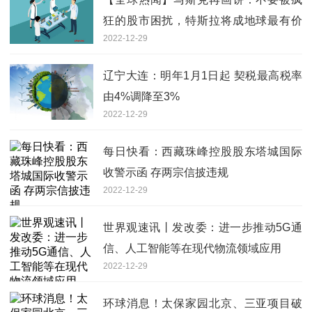
狂的股市困扰，特斯拉将成地球最有价
2022-12-29
值公司
辽宁大连：明年1月1日起 契税最高税率
由4%调降至3%
2022-12-29
每日快看：西藏珠峰控股股东塔城国际
收警示函 存两宗信披违规
2022-12-29
世界观速讯丨发改委：进一步推动5G通
信、人工智能等在现代物流领域应用
2022-12-29
环球消息！太保家园北京、三亚项目破