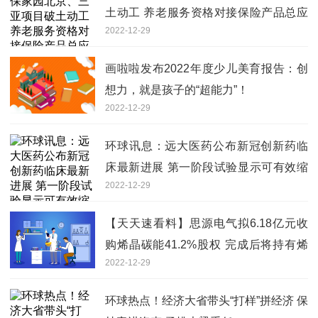
土动工 养老服务资格对接保险产品总应
2022-12-29
缴保费同比增长22%
画啦啦发布2022年度少儿美育报告：创
想力，就是孩子的“超能力”！
2022-12-29
环球讯息：远大医药公布新冠创新药临
床最新进展 第一阶段试验显示可有效缩
2022-12-29
短核酸转阴时间
【天天速看料】思源电气拟6.18亿元收
购烯晶碳能41.2%股权 完成后将持有烯
2022-12-29
晶碳能51.2%股份
环球热点！经济大省带头“打样”拼经济 保