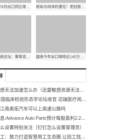
泰国2022年9月出口同比增长7.8% 农产品出口额同比增长1.8%
原始与纯净的遇见！老挝原生态古树茶亮相第五届进博会
第十三届西南论坛：聚焦亚太格局演变和区域合作新发展
越南今年出口咖啡近140万吨 其中出口额达31.6亿美元
荐
迅雷敏感无法加速怎么办（迅雷敏感资源无法加速）
2022全国临床检验形态学论坛收官 迈瑞医疗阅片机带来“医疗+AI”新想象
江南奥拓汽车可以上高速公路吗
环球信息:Advance Auto Parts预计每股盈利2.22美元
么设置特别关注（钉钉怎么设置管理员）
万赋技工：致力打造智慧用工生态圈 让招工找活更简单更高效