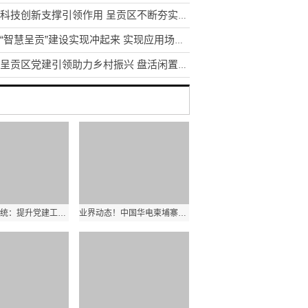
发挥科技创新支撑引领作用 呈贡区不断夯实区域创新体系建设
昆明“智慧呈贡”建设实现冲起来 实现应用场景1到N的推广
昆明呈贡区党建引领助力乡村振兴 盘活闲置土地资源200余亩
云南教育系统：提升党建工作质量是办学治校的基本功和生命线
业界动态！中国华电柬埔寨西港项目首台机组顺利通过试验