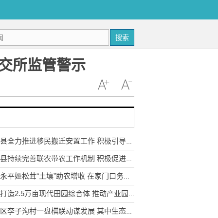
搜索
交所监管警示
武定县全力推进移民搬迁安置工作 积极引导移民多渠道就业
永胜县持续完善联农带农工作机制 积极促进农民收入持续增长
云南永平姬松茸“土壤”助农增收 在家门口务工实现稳步增收
宣威打造2.5万亩现代田园综合体 推动产业园区农业转型升级
东川区李子沟村一盘棋联动谋发展 其中生态采摘园获利3.5万元