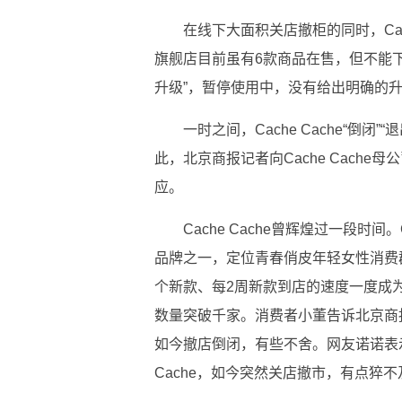
在线下大面积关店撤柜的同时，Cac
旗舰店目前虽有6款商品在售，但不能下单
升级”，暂停使用中，没有给出明确的
一时之间，Cache Cache“倒闭
此，北京商报记者向Cache Cach
应。
Cache Cache曾辉煌过一段时间
品牌之一，定位青春俏皮年轻女性消费群
个新款、每2周新款到店的速度一度成为
数量突破千家。消费者小董告诉北京商报记
如今撤店倒闭，有些不舍。网友诺诺表示
Cache，如今突然关店撤市，有点猝不