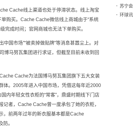
苏宁会
he Cache线上渠道也处于停滞状态。线上淘宝
购买。Cache Cache微信线上商城由于“系统
升级完成时间；官网商城也无法下单购买。
”“退出中国市场”“被卖掉做贴牌”等消息甚嚣尘上。对
e母公司博马努瓦集团进行求证，但截至目前未收到回
。Cache Cache为法国博马努瓦集团旗下五大女装
体。2005年进入中国市场，凭借这每年近2000
国内年轻女性衣柜的“常客”，鼎盛时期线下门店
者，Cache Cache曾一度承包了她的衣柜，
，前两年过年的新衣服基本都是Cache
及防。