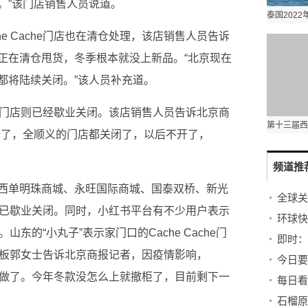
。”该门店销售人员说道。
e Cache门店也在清仓处理，该店销售人员告诉
正在清仓甩货，冬季根本就没上新品。“北京现在
都将陆续关闭。”该人员补充道。
che门店则已经歇业关闭。该店销售人员告诉北京商
去了，全顺义的门店都关闭了，以后不开了，
频道推
西单明珠商城、永旺国际商城、国泰双桥、新光
门店均已歇业关闭。同时，小红书平台有不少用户表示
。山东的“小丸子”表示家门口的Cache Cache门
柜台老板郭女士告诉北京商报记者，因疫情影响，
地就不做了。今年冬款没怎么上就撤柜了，目前剩下一
石榴原