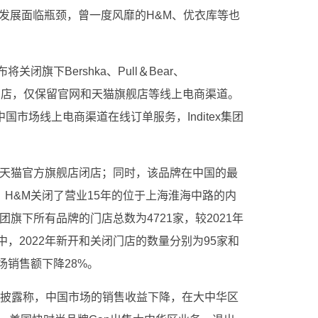
he的发展面临瓶颈，曾一度风靡的H&M、优衣库等也
布将关闭旗下Bershka、Pull＆Bear、
有实体门店，仅保留官网和天猫旗舰店等线上电商渠道。
停止中国市场线上电商渠道在线订单服务，Inditex集团
NKI天猫官方旗舰店闭店；同时，该品牌在中国的最
，H&M关闭了营业15年的位于上海淮海中路的内
集团旗下所有品牌的门店总数为4721家，较2021年
中，2022年新开和关闭门店的数量分别为95家和
场销售额下降28%。
中报披露称，中国市场的销售收益下降，在大中华区