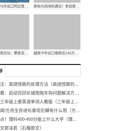
泰国2022年9月出口同比增长7.8% 农产品出口额同比增长1.8%
原始与纯净的遇见！老挝原生态古树茶亮相第五届进博会
第十三届西南论坛：聚焦亚太格局演变和区域合作新发展
越南今年出口咖啡近140万吨 其中出口额达31.6亿美元
荐
全球关注：高烧惊厥的处理方法（高烧惊厥的处理方法）
环球快看：启动召回长城炮拖车钩问题解决方案出台
即时：三年级上册英语单词人教版（三年级上册英语单词）
今日要闻!方舟生存进化泰坦巨蟒有什么用（方舟生存进化泰坦巨蟒）
每日看点！理科400-450分能上什么大学（理科）
文郭沫若（石榴原文）