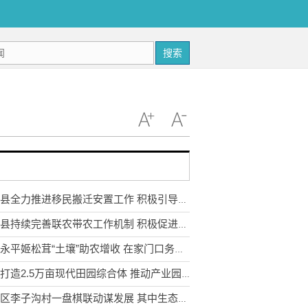
搜索
武定县全力推进移民搬迁安置工作 积极引导移民多渠道就业
永胜县持续完善联农带农工作机制 积极促进农民收入持续增长
云南永平姬松茸“土壤”助农增收 在家门口务工实现稳步增收
宣威打造2.5万亩现代田园综合体 推动产业园区农业转型升级
东川区李子沟村一盘棋联动谋发展 其中生态采摘园获利3.5万元