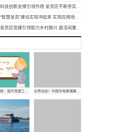
发挥科技创新支撑引领作用 呈贡区不断夯实区域创新体系建设
昆明“智慧呈贡”建设实现冲起来 实现应用场景1到N的推广
昆明呈贡区党建引领助力乡村振兴 盘活闲置土地资源200余亩
云南教育系统：提升党建工作质量是办学治校的基本功和生命线
业界动态！中国华电柬埔寨西港项目首台机组顺利通过试验