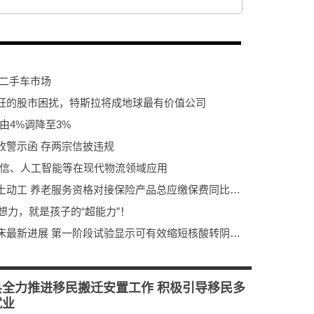
跃二手车市场
狂的股市困扰，特斯拉将成地球最有价值公司
由4%调降至3%
收警示函 存两宗信披违规
通信、人工智能等在现代物流领域应用
环球消息！太保家园北京、三亚项目破土动工 养老服务资格对接保险产品总应缴保费同比增长22%
想力，就是孩子的“超能力”！
环球讯息：远大医药公布新冠创新药临床最新进展 第一阶段试验显示可有效缩短核酸转阴时间
【天天速看料】思源电气拟6.18亿元收购烯晶碳能41.2%股权 完成后将持有烯晶碳能51.2%股份
保持竞进姿态 勇挑大梁重任
县全力推进移民搬迁安置工作 积极引导移民多
就业