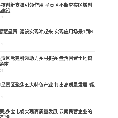
科技创新支撑引领作用 呈贡区不断夯实区域创
系建设
09
智慧呈贡”建设实现冲起来 实现应用场景1到N
广
09
呈贡区党建引领助力乡村振兴 盘活闲置土地资
0余亩
09
市呈贡区聚焦五大特色产业 打出高质量发展“组
09
领跑多宝电缆实现高质量发展 云南民营企业的
展理念