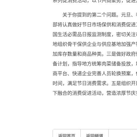
系列促消费活动，以节兴商聚势，促进
关于你提到的第二个问题。元旦、
部将认真做好节日市场保供和消费促进
国生活必需品日报监测制度，密切关注
地组织骨干保供企业与供应基地加强产
加库存数量和商品种类。三是做好政府
备计划，指导地方统筹肉菜储备投放，
商平台、快递企业完善人员轮换预案，
时间，满足节日消费需求。五是组织开
下融合的消费促进活动，营造浓厚节庆
标签：
汽车消费
家居消费
返回首页
返回频道