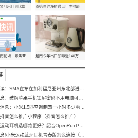
泰国2022年9月出口同比增长7.8% 农产品出口额同比增长1.8%
原始与纯净的遇见！老挝原生态古树茶亮相第五届进博会
第十三届西南论坛：聚焦亚太格局演变和区域合作新发展
越南今年出口咖啡近140万吨 其中出口额达31.6亿美元
荐
天天速读：SMA宣布在加利福尼亚州东北部进行重大招聘
每日信息：破解苹果手机锁屏密码不用电脑可以吗（破解苹果手机锁屏密码）
世界热消息：小米1.5匹空调制热一小时多少电（小米1.5匹空调一小时多少度电）
抖音怎么推广小程序（抖音怎么推广）
高品质运动耳机选哪款更好？韶音OpenRun Pro举手发言
每日讯息!小米运动蓝牙耳机青春版怎么连接（小米运动蓝牙耳机青春版怎么连接）