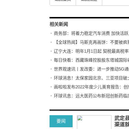
相关新闻
商务部：将着力稳定汽车消费 加快活
【全球热闻】马斯克再画饼：不要被疯
辽宁大连：明年1月1日起 契税最高税率
每日快看：西藏珠峰控股股东塔城国际
世界观速讯丨发改委：进一步推动5G
画啦啦发布2022年度少儿美育报告：创
环球热点！经济大省带头“打样”拼经济 
武定
要闻
渠道