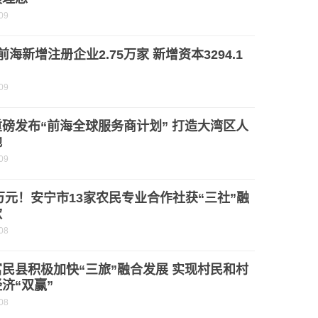
09
前海新增注册企业2.75万家 新增资本3294.1
09
磅发布“前海全球服务商计划” 打造大湾区人
地
09
0万元！安宁市13家农民专业合作社获“三社”融
款
08
民县积极加快“三旅”融合发展 实现村民和村
济“双赢”
08