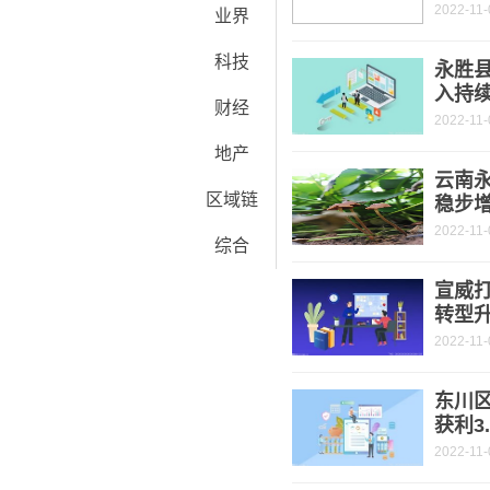
2022-11-
业界
科技
永胜
入持
财经
2022-11-
地产
云南永
区域链
稳步
2022-11-
综合
宣威打
转型
2022-11-
东川
获利3
2022-11-