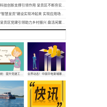
发挥科技创新支撑引领作用 呈贡区不断夯实区域创新体系建设
昆明“智慧呈贡”建设实现冲起来 实现应用场景1到N的推广
昆明呈贡区党建引领助力乡村振兴 盘活闲置土地资源200余亩
云南教育系统：提升党建工作质量是办学治校的基本功和生命线
业界动态！中国华电柬埔寨西港项目首台机组顺利通过试验