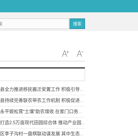
搜索
武定县全力推进移民搬迁安置工作 积极引导移民多渠道就业
永胜县持续完善联农带农工作机制 积极促进农民收入持续增长
云南永平姬松茸“土壤”助农增收 在家门口务工实现稳步增收
宣威打造2.5万亩现代田园综合体 推动产业园区农业转型升级
东川区李子沟村一盘棋联动谋发展 其中生态采摘园获利3.5万元