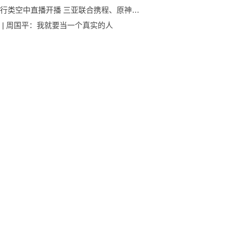
首个旅行类空中直播开播 三亚联合携程、原神和吉祥航空推动旺季旅游热潮
 | 周国平：我就要当一个真实的人