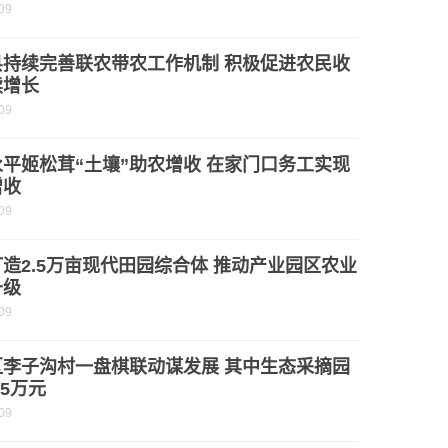
09
县持续完善联农带农工作机制 积极促进农民收
续增长
09
平姬松茸“土壤”助农增收 在家门口务工实现
增收
09
造2.5万亩现代田园综合体 推动产业园区农业
升级
09
区李子沟村一盘棋联动谋发展 其中生态采摘园
.5万元
09