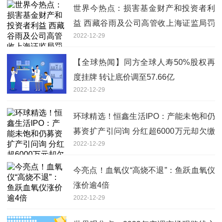
世界今热点：损害基金财产和投资者利
益 西藏谷雨及公司高管收上海证监局罚
2022-12-29
单
【全球热闻】同方全球人寿50%股权再
度挂牌 转让底价调至57.66亿
2022-12-29
环球精选！恒鑫生活IPO：产能未饱和仍
募资扩产引问询 分红超6000万元却欠缴
2022-12-29
员工社保
今亮点！血氧仪“高烧不退”：鱼跃血氧仪
涨价逾4倍
2022-12-29