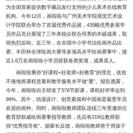
为全国首家提供数字藏品发行支持的少儿美术在线教育
机构。今年12月，画啦啦与广州美术学院视觉艺术设
计学院联合举办了首届优秀作品展，435幅优秀参展学
员作品充分展现了三年来校企联合培养的丰硕成果，取
得热烈反响。近三年，在全国中小学书法绘画作品比
赛、丰田杯全球绘画大赛等多项高水平绘画赛事中，接
近1.6万名画啦啦小学员斩获各类奖项，成果喜人。
画啦啦秉持“好课程+好老师=好教育”的理念，孜孜
不倦地将课程质量和教学服务水平做“重”。报告透露，
今年，画啦啦自主研发了576节新课，课程好评率达到
99%。其中，动漫设计、创意素描和中国画是最受学员
欢迎的画种。同时，画啦啦教师团队连续三年受邀担任
教育部权威绘画赛事指导教师，先后有219位教师获
得“优秀指导奖”。据家长反馈，画啦啦教师善于用孩子