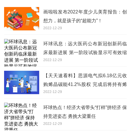
画啦啦发布2022年度少儿美育报告：创
想力，就是孩子的“超能力”！
2022-12-29
环球讯息：远大医药公布新冠创新药临
床最新进展 第一阶段试验显示可有效缩
2022-12-29
短核酸转阴时间
【天天速看料】思源电气拟6.18亿元收
购烯晶碳能41.2%股权 完成后将持有烯
2022-12-29
晶碳能51.2%股份
环球热点！经济大省带头“打样”拼经济 保
持竞进姿态 勇挑大梁重任
2022-12-29