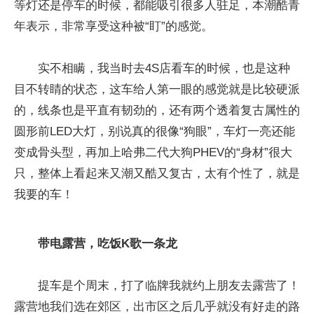
等灯还是停车的时候，都能吸引很多人驻足，本潮酷青
年表示，非常享受这种被“盯”的感觉。
实不相瞒，我当时去4S店看车的时候，也是这种
目不转睛的状态，这车给人第一眼的感觉就是比较硬派
的，线条也是
平
直有韧劲的，还有两个透着复古属
性
的
圆形前LED大灯，别说真的很像“狗眼”，车灯一亮还能
变成骨头型，再加上哈弗二代大狗PHEV的“身材”很大
只，整体上看起来又潮又酷又复古，太有个
性
了，就是
我要的车！
带电露营，吃饭K歌一条龙
提车是个周末，打了临牌我就约上朋友去露营了！
露营地我们选在郊区，出市区之后几乎就没有好走的路