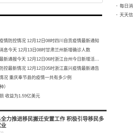
每日消
疫情防控情况 12月12日08时四川自贡疫情最新通知
消息今天 12月13日08时甘肃兰州新增确诊人数
当前要闻：12月12日06时浙江台州疫情最新通报今天 12月12日06时浙江台州今日新增活动轨迹有吗
防控最新情况 12月12日05时浙江嘉兴疫情最新通告
新情况 重庆奉节县的疫情一共有多少例
种）
 收益为1.59亿美元
当前焦点!2022年12月12日20时内蒙古兴安疫情最新出入政策 内蒙古兴安最新疫情防疫措施举措
共创数字化未来
县全力推进移民搬迁安置工作 积极引导移民多
就业
09