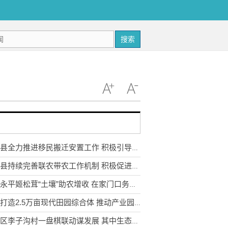
搜索
武定县全力推进移民搬迁安置工作 积极引导移民多渠道就业
永胜县持续完善联农带农工作机制 积极促进农民收入持续增长
云南永平姬松茸“土壤”助农增收 在家门口务工实现稳步增收
宣威打造2.5万亩现代田园综合体 推动产业园区农业转型升级
东川区李子沟村一盘棋联动谋发展 其中生态采摘园获利3.5万元