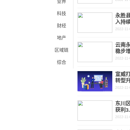
业界
科技
永胜
入持
财经
2022-11-
地产
云南永
区域链
稳步
2022-11-
综合
宣威打
转型
2022-11-
东川
获利3
2022-11-