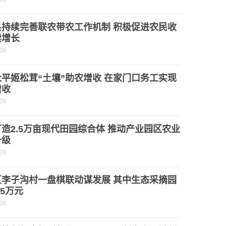
县持续完善联农带农工作机制 积极促进农民收
续增长
09
平姬松茸“土壤”助农增收 在家门口务工实现
增收
09
造2.5万亩现代田园综合体 推动产业园区农业
升级
09
区李子沟村一盘棋联动谋发展 其中生态采摘园
.5万元
09