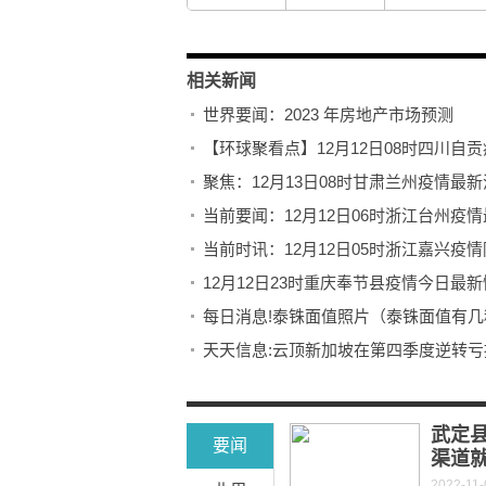
相关新闻
世界要闻：2023 年房地产市场预测
【环球聚看点】12月12日08时四川自贡
聚焦：12月13日08时甘肃兰州疫情最新
当前时讯：12月12日05时浙江嘉兴疫情
12月12日23时重庆奉节县疫情今日最
每日消息!泰铢面值照片（泰铢面值有几
天天信息:云顶新加坡在第四季度逆转亏损
榕树贷款聚焦人工智能 赋能金融机构
武定
要闻
渠道
2022-11-