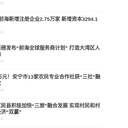
09
前海新增注册企业2.75万家 新增资本3294.1
09
磅发布“前海全球服务商计划” 打造大湾区人
地
09
0万元！安宁市13家农民专业合作社获“三社”融
款
08
民县积极加快“三旅”融合发展 实现村民和村
济“双赢”
08