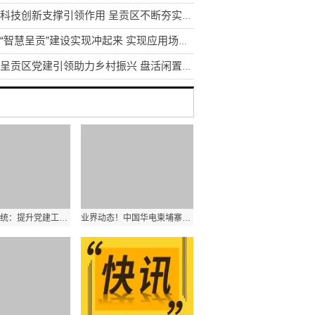
发挥科技创新支撑引领作用 呈贡区不断夯实区域创新体系建设
昆明“智慧呈贡”建设实现冲起来 实现应用场景1到N的推广
昆明呈贡区党建引领助力乡村振兴 盘活闲置土地资源200余亩
云南教育系统：提升党建工作质量是办学治校的基本功和生命线
业界动态！中国华电柬埔寨西港项目首台机组顺利通过试验