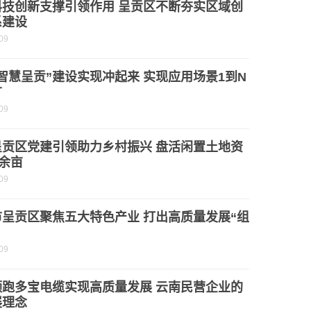
科技创新支撑引领作用 呈贡区不断夯实区域创
系建设
09
智慧呈贡”建设实现冲起来 实现应用场景1到N
广
09
呈贡区党建引领助力乡村振兴 盘活闲置土地资
0余亩
09
市呈贡区聚焦五大特色产业 打出高质量发展“组
09
领跑多宝电缆实现高质量发展 云南民营企业的
展理念