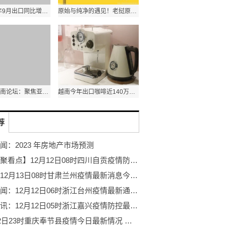
泰国2022年9月出口同比增长7.8% 农产品出口额同比增长1.8%
原始与纯净的遇见！老挝原生态古树茶亮相第五届进博会
第十三届西南论坛：聚焦亚太格局演变和区域合作新发展
越南今年出口咖啡近140万吨 其中出口额达31.6亿美元
荐
闻：2023 年房地产市场预测
【环球聚看点】12月12日08时四川自贡疫情防控情况 12月12日08时四川自贡疫情最新通知
聚焦：12月13日08时甘肃兰州疫情最新消息今天 12月13日08时甘肃兰州新增确诊人数
当前要闻：12月12日06时浙江台州疫情最新通报今天 12月12日06时浙江台州今日新增活动轨迹有吗
当前时讯：12月12日05时浙江嘉兴疫情防控最新情况 12月12日05时浙江嘉兴疫情最新通告
12月12日23时重庆奉节县疫情今日最新情况 重庆奉节县的疫情一共有多少例