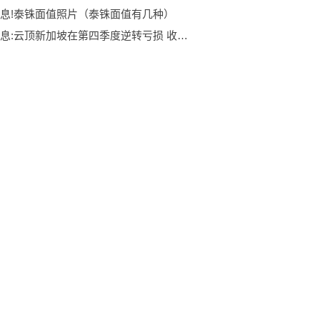
息!泰铢面值照片（泰铢面值有几种）
天天信息:云顶新加坡在第四季度逆转亏损 收益为1.59亿美元