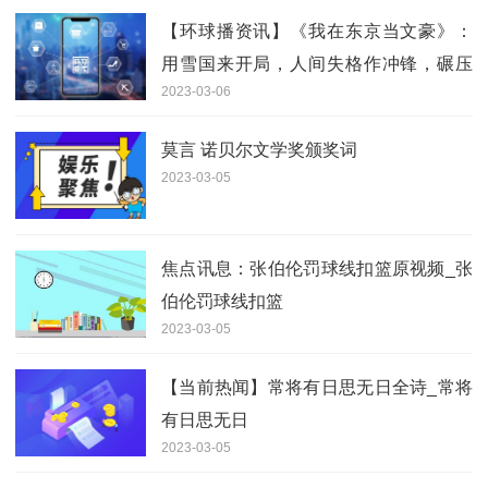
【环球播资讯】《我在东京当文豪》：
用雪国来开局，人间失格作冲锋，碾压
2023-03-06
文坛
莫言 诺贝尔文学奖颁奖词
2023-03-05
焦点讯息：张伯伦罚球线扣篮原视频_张
伯伦罚球线扣篮
2023-03-05
【当前热闻】常将有日思无日全诗_常将
有日思无日
2023-03-05