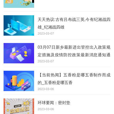
天天热议:古有吕布战三英,今有纪湘战四
雄_纪湘战四雄
2023-03-07
03月07日新乡最新进出管控出入政策规
定措施及疫情防控政策最新消息通知通
2023-03-07
告|热资讯
【当前热闻】五香粉是哪五香制作而成
的_五香粉是哪五香
2023-03-06
环球要闻：密封垫
2023-03-06