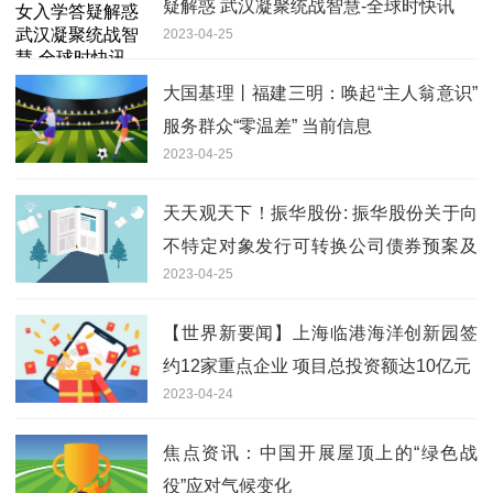
疑解惑 武汉凝聚统战智慧-全球时快讯
2023-04-25
大国基理丨福建三明：唤起“主人翁意识”
服务群众“零温差” 当前信息
2023-04-25
天天观天下！振华股份: 振华股份关于向
不特定对象发行可转换公司债券预案及
2023-04-25
系列文件修订情况说明的公告
【世界新要闻】上海临港海洋创新园签
约12家重点企业 项目总投资额达10亿元
2023-04-24
焦点资讯：中国开展屋顶上的“绿色战
役”应对气候变化