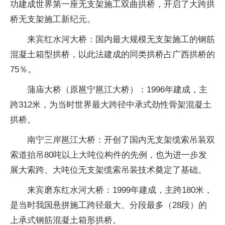
功建成世界第一座无支架施工双曲拱桥，开启了大跨拱
桥无支架施工新纪元。
来宾红水河大桥：国内最大规模无支架施工的钢筋
混凝土箱型拱桥，以此法建成的同类拱桥占广西拱桥的
75％。
蒲庙大桥（原邕宁邕江大桥）：1996年建成，主
跨312米，为当时世界最大跨径中承式劲性骨架混凝土
拱桥。
南宁三岸邕江大桥：开创了国内无支架缆索吊装双
索道抬吊80吨以上大吨位构件的先例，也为进一步发
展大索跨、大吨位无支架缆索吊装技术奠定了基础。
来宾磨东红水河大桥：1999年建成，主跨180米，
是当时我国悬拼施工跨径最大、分段最多（28段）的
上承式钢筋混凝土箱形拱桥。