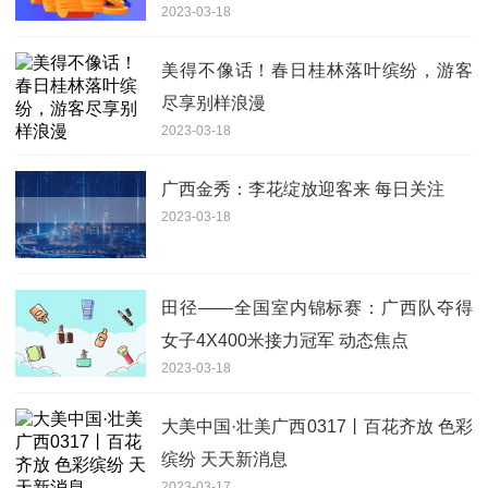
2023-03-18
美得不像话！春日桂林落叶缤纷，游客
尽享别样浪漫
2023-03-18
广西金秀：李花绽放迎客来 每日关注
2023-03-18
田径——全国室内锦标赛：广西队夺得
女子4X400米接力冠军 动态焦点
2023-03-18
大美中国·壮美广西0317丨百花齐放 色彩
缤纷 天天新消息
2023-03-17