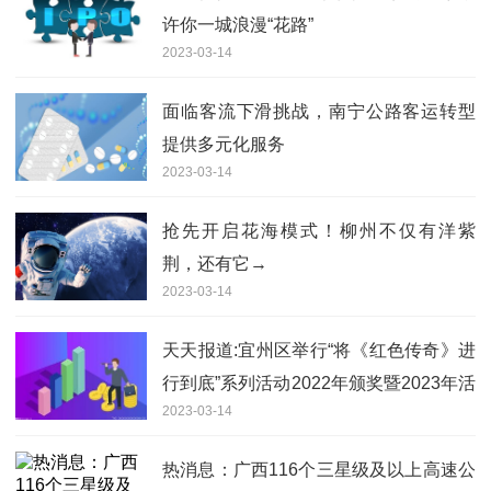
许你一城浪漫“花路”
2023-03-14
面临客流下滑挑战，南宁公路客运转型
提供多元化服务
2023-03-14
抢先开启花海模式！柳州不仅有洋紫
荆，还有它→
2023-03-14
天天报道:宜州区举行“将《红色传奇》进
行到底”系列活动2022年颁奖暨2023年活
2023-03-14
动启动仪式
热消息：广西116个三星级及以上高速公