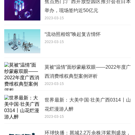
焦点热门:广西开放型园区推介会在日本
举办，现场签约近50亿元
2023-03-15
“流动照相馆”唤起复古情怀
2023-03-15
莫被“温情”面纱蒙蔽双眼——2022年度广
西消费维权典型案例评析
2023-03-15
世界最新：大美中国·壮美广西0314丨山
花烂漫游人醉
2023-03-15
环球快播：邕城2.2万余株洋紫荆盛放，