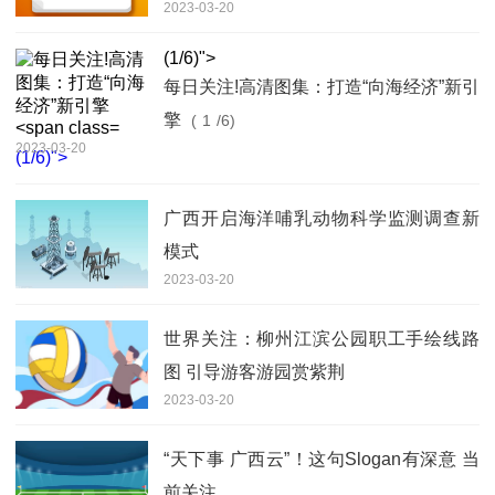
2023-03-20
(
1
/6)">
每日关注!高清图集：打造“向海经济”新引
擎
(
1
/6)
2023-03-20
(
1
/6)">
广西开启海洋哺乳动物科学监测调查新
模式
2023-03-20
世界关注：柳州江滨公园职工手绘线路
图 引导游客游园赏紫荆
2023-03-20
“天下事 广西云”！这句Slogan有深意 当
前关注