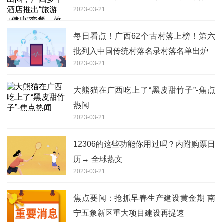
2023-03-21
如何？
每日看点！广西62个古村落上榜！第六
批列入中国传统村落名录村落名单出炉
2023-03-21
大熊猫在广西吃上了“黑皮甜竹子”-焦点
热闻
2023-03-21
12306的这些功能你用过吗？内附购票日
历→ 全球热文
2023-03-21
焦点要闻：抢抓早春生产建设黄金期 南
宁五象新区重大项目建设再提速