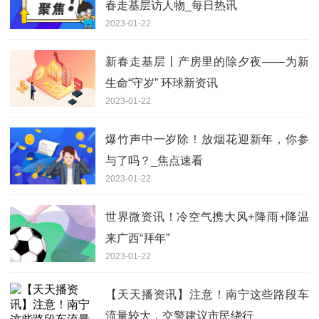
春走基层访人物_每日热讯
2023-01-22
新春走基层丨产房里的除夕夜——为新
生命“守岁” 环球新资讯
2023-01-22
爆竹声中一岁除！放烟花迎新年，你参
与了吗？_焦点速看
2023-01-22
世界微资讯！冷空气携大风+降雨+降温
来广西“拜年”
2023-01-22
【天天播资讯】注意！南宁这些路段车
流量较大，交警建议市民绕行