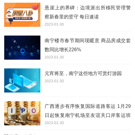
悬崖上的界碑：边境派出所移民管理警
察新春里的坚守 每日速读
2023-01-30
南宁楼市春节期间现暖意 商品房成交套
数同比增长226%
2023-01-30
元宵将至，南宁这些地方可赏灯游园
2023-01-30
广西逐步有序恢复国际道路客运 1月29
日起恢复南宁机场至友谊关口岸客运班
2023-01-30
线