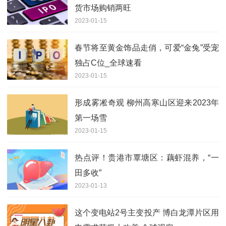
货市场购销两旺
2023-01-15
春节将至黄金饰品走俏，可爱“金兔”受宠
独占C位_全球速看
2023-01-15
形成雾凇奇观 柳州高寒山区迎来2023年
第一场雪
2023-01-15
热点评！贵港市覃塘区：藕虾混养，“一
田多收”
2023-01-13
这个变电站2号主变投产 博白龙潭片区用