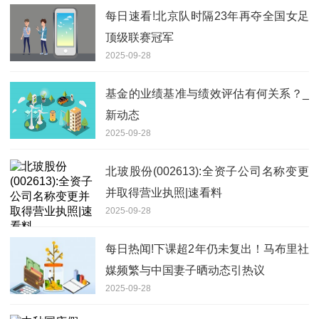
每日速看!北京队时隔23年再夺全国女足
顶级联赛冠军
2025-09-28
基金的业绩基准与绩效评估有何关系？_
新动态
2025-09-28
北玻股份(002613):全资子公司名称变更
并取得营业执照|速看料
2025-09-28
每日热闻!下课超2年仍未复出！马布里社
媒频繁与中国妻子晒动态引热议
2025-09-28