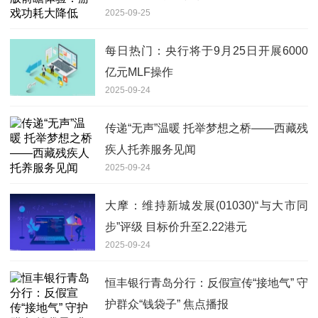
2025-09-25
每日热门：央行将于9月25日开展6000
亿元MLF操作
2025-09-24
传递“无声”温暖 托举梦想之桥——西藏残
疾人托养服务见闻
2025-09-24
大摩：维持新城发展(01030)“与大市同
步”评级 目标价升至2.22港元
2025-09-24
恒丰银行青岛分行：反假宣传“接地气” 守
护群众“钱袋子” 焦点播报