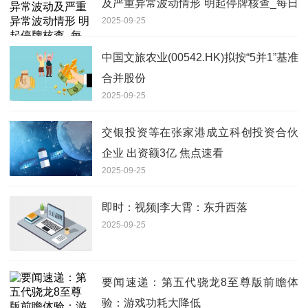
及严重异常波动情形 明起停牌核查_每日
2025-09-25
视点
中国文旅农业(00542.HK)拟按“5并1”基准
合并股份
2025-09-25
交银投资等在张家港成立科创投资合伙
企业 出资额3亿 焦点速看
2025-09-25
即时：视频|李大霄：东升西落
2025-09-25
要闻速递：第五代骁龙8至尊版前瞻体
验：游戏功耗大降低