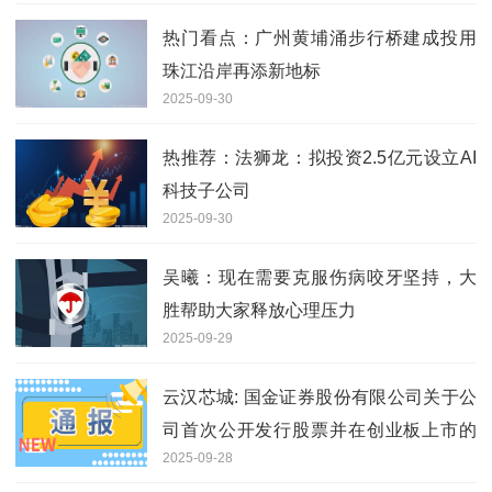
热门看点：广州黄埔涌步行桥建成投用
珠江沿岸再添新地标
2025-09-30
热推荐：法狮龙：拟投资2.5亿元设立AI
科技子公司
2025-09-30
吴曦：现在需要克服伤病咬牙坚持，大
胜帮助大家释放心理压力
2025-09-29
云汉芯城: 国金证券股份有限公司关于公
司首次公开发行股票并在创业板上市的
2025-09-28
上市保荐书内容摘要