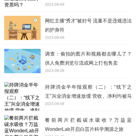
2023-09-09
网红主播“秀才”被封号 流量不是违规违法
的护身符
2023-09-09
调查：偷拍的图片和视频都去哪儿了？
供人免费浏览引流或网上打包售卖
2023-09-09
持牌消金半年报观察（二）：“线下之
王”兴业消金增速放缓 营收、净利均被马
2023-09-08
上消金超越
餐前两片拦截碳水吸收？万益蓝
WonderLab开启白芸片科学溯源之旅