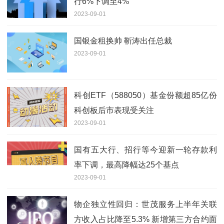
行6%下调至4%
2023-09-01
国银金租换帅 靳涛出任总裁
2023-09-01
科创ETF（588050）基金份额超85亿份
科创板后市表现受关注
2023-09-01
国有五大行、招行等今迎新一轮存款利
率下调，最高降幅达25个基点
2023-09-01
物企独立性回归：世茂服务上半年关联
方收入占比降至5.3% 新增第三方合约面