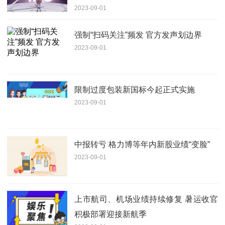
2023-09-01
积2635万平
强制“扫码关注”频发 官方发声划边界
2023-09-01
限制过度包装新国标今起正式实施
2023-09-01
中报转亏 格力博等年内新股业绩“变脸”
2023-09-01
上市航司、机场业绩持续修复 暑运收官
积极部署迎接新航季