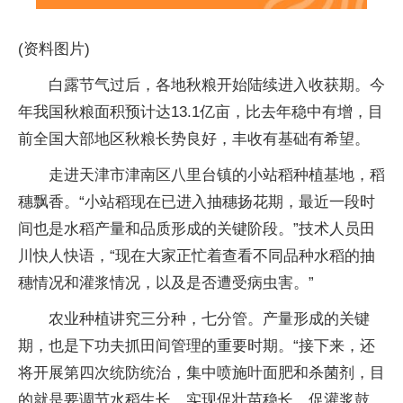
(资料图片)
白露节气过后，各地秋粮开始陆续进入收获期。今
年我国秋粮面积预计达13.1亿亩，比去年稳中有增，目
前全国大部地区秋粮长势良好，丰收有基础有希望。
走进天津市津南区八里台镇的小站稻种植基地，稻
穗飘香。“小站稻现在已进入抽穗扬花期，最近一段时
间也是水稻产量和品质形成的关键阶段。”技术人员田
川快人快语，“现在大家正忙着查看不同品种水稻的抽
穗情况和灌浆情况，以及是否遭受病虫害。”
农业种植讲究三分种，七分管。产量形成的关键
期，也是下功夫抓田间管理的重要时期。“接下来，还
将开展第四次统防统治，集中喷施叶面肥和杀菌剂，目
的就是要调节水稻生长，实现促壮苗稳长、促灌浆鼓