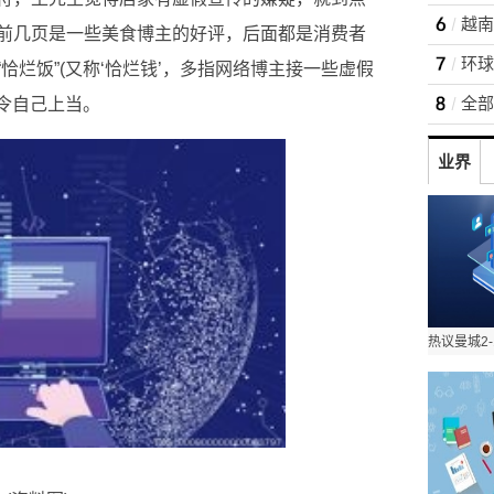
越南
前几页是一些美食博主的好评，后面都是消费者
环球
恰烂饭”(又称‘恰烂钱’，多指网络博主接一些虚假
全部
)令自己上当。
业界