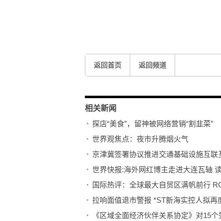
标签：
返回首页
返回频道
相关新闻
探店“美食”，留神被网络营销“割韭菜”
世界观焦点：夜市升腾烟火气
京津冀签署协议推进交通基础设施互联
世界快报:海外网红博主走进大连瓦轴 读
国际热评：全球最大自贸区满帆前行 R
拉响面值退市警报 *ST新海实控人拟再度
《区域全面经济伙伴关系协定》对15个