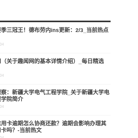
度调水任务 南水北调东线惠及8359万人
高 世界今日讯
季三冠王！德布劳内ins更新：2/3_当前热点
-04
网（关于趣闻网的基本详情介绍）_每日精选
-04
观察：新疆大学电气工程学院_关于新疆大学电
程学院简介
-04
信用卡逾期怎么协商还款？逾期会影响办理其
卡吗？-当前热文
-04