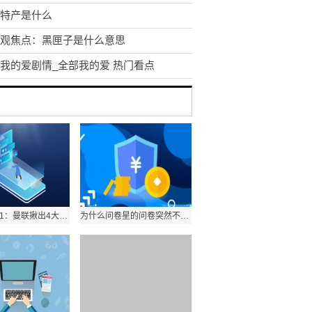
特产是什么
观焦点：黑匣子是什么意思
我的爱剧情_全部我的爱 热门看点
热议曼城2-1：曼联揪出4大罪人！瓜帅3冠王稳了，欧冠国米输几球|世界今亮点
为什么问卷星的问卷突然不能填写了 问卷星问题中为什么不能加图片 天天热文