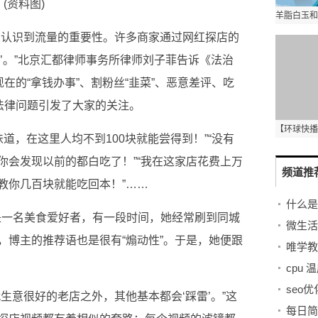
(资料图)
人认识到流量的重要性。许多商家通过网红探店的
’。”北京汇都律师事务所律师刘子菲告诉《法治
在的“拿钱办事”、割粉丝“韭菜”、恶意差评、吃
法律问题引发了大家的关注。
味道，在这里人均不到100块就能尝得到！”“没有
你会发现以前的都白吃了！”“我在这家店花费上万
频道推
教你几百块就能吃回本！”……
”是一名美食爱好者，有一段时间，她经常刷到同城
微生活
，博主的推荐语也是很有“煽动性”。于是，她便跟
唯学教
cpu 
生意很好的老店之外，其他基本都会‘踩雷’。”这