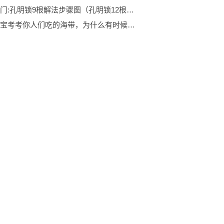
焦点热门:孔明锁9根解法步骤图（孔明锁12根解法图拼装）
小鸡宝宝考考你人们吃的海带，为什么有时候会打个结 全球观察