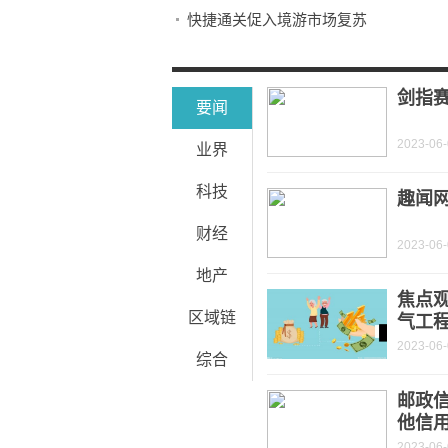
快捷通关促入境游市场复苏
环球今热点：北延应急供水工程完成本年
今年全国高考报名1291万人 创历史新
剑指赛
要闻
2023-06
业界
科技
趣闻
财经
2023-06
地产
焦点
区域链
气工
2023-06
综合
邮政
他信用
2023-06