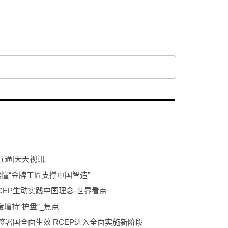
互通|天天视讯
懂“金牌工匠支撑中国智造”
CEP生动实践中国理念-世界看点
增持“护盘”_焦点
签署国全面生效 RCEP进入全面实施新阶段