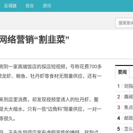
区域链
综合
资讯
网络营销“割韭菜”
刷到一家高端饭店的探店短视频，号称花费700多
要闻
士顿龙虾、鲍鱼、牡丹虾等食材无限量供应，还有一
来到店里消费，却发现视频里诱人的牡丹虾、鳌
是大大缩水，只有一些“边角料”限量供应，一对一
等很久。
怎么
符，王先生觉得店家有虚假宣传的嫌疑，就到点