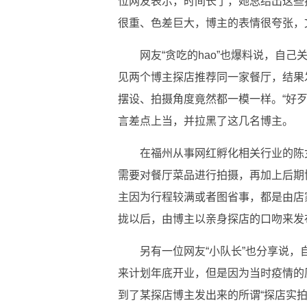
位网友表示，时间长了，她总结出这些
很重、色差巨大，博主的表情很夸张，
网友“贪吃的hao”也爆料说，自
见两个博主探店推荐同一家餐厅，结果
摆设、拍摄角度竟然都一模一样。“好
言差点上当，并拉黑了这几名博主。
在福州从事网红孵化相关行业的陈
需要对餐厅菜品进行拍摄，再加上后期
主因为行程较满或者图省事，都是由店
拢以后，由博主以亲身探店的口吻来发
另有一位网友“小队长”也分享说
来计划年底开业，但是因为当时疫情的
到了某探店博主发出来的所谓“探店实拍