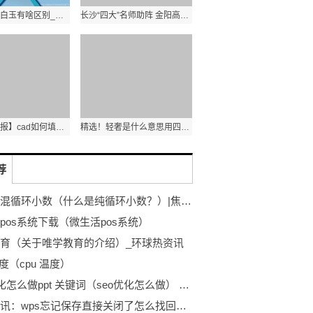
羊脂白玉和白玉有啥区别_羊脂白玉和白玉的区别_环球快资讯
长沙“四大”名师助阵 金阳高级中学金秋开学-天天热讯
【环球快播报】cad如何填充渐变颜色（cad如何填充简介介绍）
精选！轻奢是什么意思用四个字表达（轻奢是什么意思）
荐
什么是混循环小数（什么是纯循环小数？）|焦点速递
pos系统下载（微生活pos系统）
育（关于唯学教育的介绍）_环球热资讯
温度（cpu 温度）
seo优化怎么做ppt 关键词（seo优化怎么做） 天天热头条
每日简讯：wps忘记保存直接关闭了怎么找回（wps文档忘记保存关闭了怎么恢复）