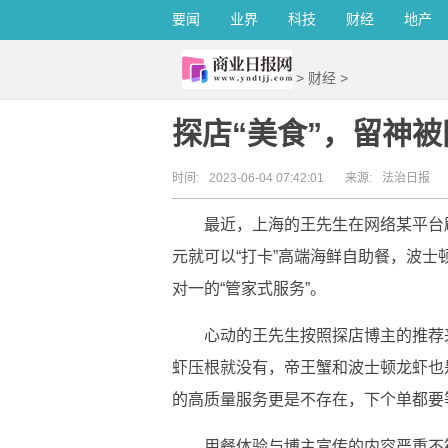
要闻
业界
科技
财经
地产
>
财经
>
探店“美食”，留神被
时间:
2023-06-04 07:42:01
来源:
法治日报
最近，上海的王先生在网络某平台
元就可以“打卡”高端海鲜自助餐，波
对一的“管家式服务”。
心动的王先生按照探店博主的推荐
虾压根就没有，帝王蟹和波士顿龙虾也
的高质量服务更是不存在，下个单都要
用餐体验与博主宣传的内容严重不