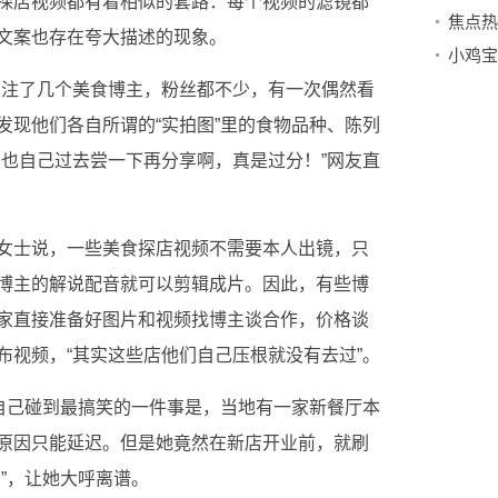
探店视频都有着相似的套路：每个视频的滤镜都
文案也存在夸大描述的现象。
己关注了几个美食博主，粉丝都不少，有一次偶然看
发现他们各自所谓的“实拍图”里的食物品种、陈列
歹也自己过去尝一下再分享啊，真是过分！”网友直
女士说，一些美食探店视频不需要本人出镜，只
博主的解说配音就可以剪辑成片。因此，有些博
家直接准备好图片和视频找博主谈合作，价格谈
布视频，“其实这些店他们自己压根就没有去过”。
，自己碰到最搞笑的一件事是，当地有一家新餐厅本
原因只能延迟。但是她竟然在新店开业前，就刷
”，让她大呼离谱。