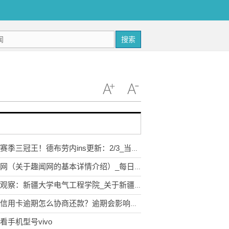
搜索
剑指赛季三冠王！德布劳内ins更新：2/3_当前热点
趣闻网（关于趣闻网的基本详情介绍）_每日精选
焦点观察：新疆大学电气工程学院_关于新疆大学电气工程学院简介
邮政信用卡逾期怎么协商还款？逾期会影响办理其他信用卡吗？-当前热文
看手机型号vivo