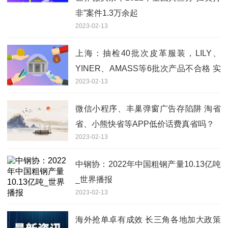
非”案件1.3万余起
2023-02-13
上海：抽检40批次皮革服装，LILY、
YINER、AMASS等6批次产品不合格 实
2023-02-13
时
微信小程序、丰巢弹窗广告存陷阱 淘省
省、小熊快省等APP低价话费真省吗？
2023-02-13
中钢协：2022年中国粗钢产量10.13亿吨
_世界播报
2023-02-13
海外抢单卓有成效 长三角各地加大政策