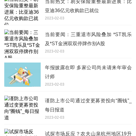
当前热文：易安保险重整最新进展：比
亚迪36亿元收购款已就位
2023-02-03
当前要闻：三重退市风险叠加 *ST凯乐
及*ST金洲双双停牌作别A股
2023-02-03
年报披露在即 多家公司尚未请来年审会
计师
2023-02-03
谨防上市公司通过变更募资投向“圈钱”_
每日报道
2023-02-03
试探市场反应？农夫山泉杭州地区19升