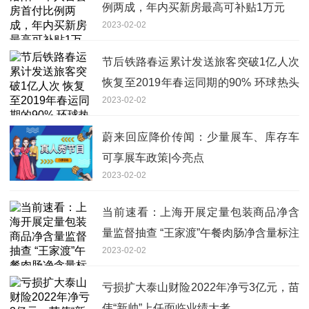
例两成，年内买新房最高可补贴1万元
2023-02-02
节后铁路春运累计发送旅客突破1亿人次
恢复至2019年春运同期的90% 环球热头
2023-02-02
条
蔚来回应降价传闻：少量展车、库存车
可享展车政策|今亮点
2023-02-02
当前速看：上海开展定量包装商品净含
量监督抽查 “王家渡”午餐肉肠净含量标注
2023-02-02
不合格
亏损扩大泰山财险2022年净亏3亿元，苗
伟“新帅”上任面临业绩大考