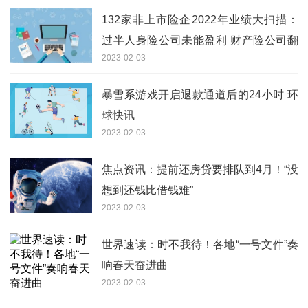
132家非上市险企2022年业绩大扫描：
过半人身险公司未能盈利 财产险公司翻
2023-02-03
盘
暴雪系游戏开启退款通道后的24小时 环
球快讯
2023-02-03
焦点资讯：提前还房贷要排队到4月！“没
想到还钱比借钱难”
2023-02-03
世界速读：时不我待！各地“一号文件”奏
响春天奋进曲
2023-02-03