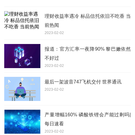
理财收益率遇冷 标品信托依旧不吃香 当
前热闻
2023-02-02
报道：官方汇率一夜降90% 黎巴嫩依然
不好过
2023-02-02
最后一架波音747飞机交付 世界通讯
2023-02-02
产量增幅160% 磷酸铁锂会产能过剩吗|
每日速看
2023-02-02