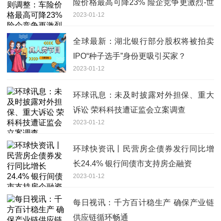
险价格最高可降23% 险企竞争更激烈-世
2023-01-12
界快资讯
全球最新：湖北银行部分股权将被拍卖
IPO“种子选手”身份更吸引买家？
2023-01-12
环球讯息：未及时披露对外担保、重大
诉讼 荣科科技遭证监会立案调查
2023-01-12
环球快资讯丨民营房企债券发行同比增
长24.4% 银行间债市支持房企融资
2023-01-12
每日视讯：千方百计稳生产 确保产业链
供应链循环畅通