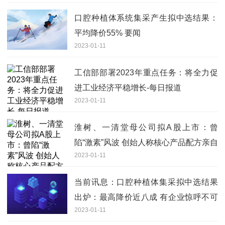
口腔种植体系统集采产生拟中选结果：
平均降价55% 要闻
2023-01-11
工信部部署2023年重点任务：将全力促
进工业经济平稳增长-每日报道
2023-01-11
淮树、一清堂母公司拟A股上市：曾
陷“激素”风波 创始人称核心产品配方亲自
2023-01-11
调配|热推荐
当前讯息：口腔种植体集采拟中选结果
出炉：最高降价近八成 有企业惊呼不可
2023-01-11
思议