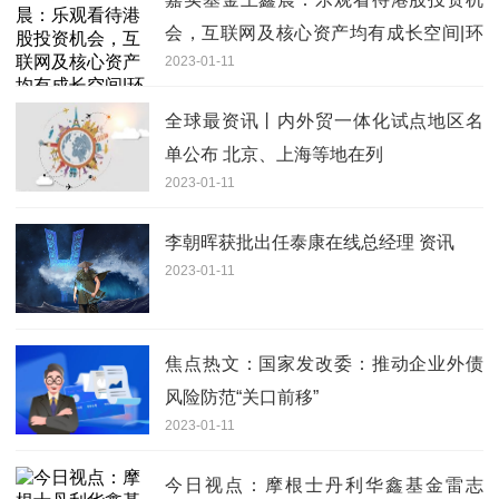
会，互联网及核心资产均有成长空间|环
2023-01-11
球快播报
全球最资讯丨内外贸一体化试点地区名
单公布 北京、上海等地在列
2023-01-11
李朝晖获批出任泰康在线总经理 资讯
2023-01-11
焦点热文：国家发改委：推动企业外债
风险防范“关口前移”
2023-01-11
今日视点：摩根士丹利华鑫基金雷志