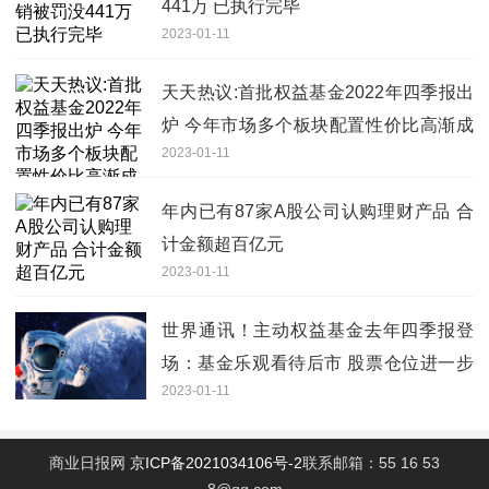
441万 已执行完毕
2023-01-11
天天热议:首批权益基金2022年四季报出
炉 今年市场多个板块配置性价比高渐成
2023-01-11
共识
年内已有87家A股公司认购理财产品 合
计金额超百亿元
2023-01-11
世界通讯！主动权益基金去年四季报登
场：基金乐观看待后市 股票仓位进一步
2023-01-11
提高
商业日报网
京ICP备2021034106号-2
联系邮箱：55 16 53
8@qq.com