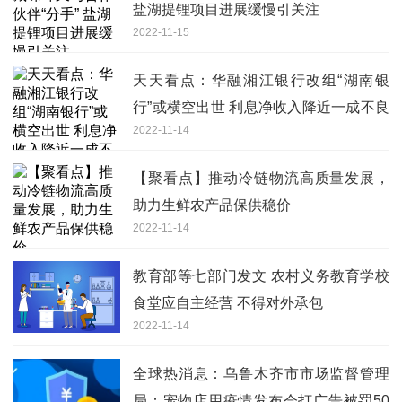
盐湖提锂项目进展缓慢引关注
2022-11-15
天天看点：华融湘江银行改组“湖南银
行”或横空出世 利息净收入降近一成不良
2022-11-14
率1.85%高于同行
【聚看点】推动冷链物流高质量发展，
助力生鲜农产品保供稳价
2022-11-14
教育部等七部门发文 农村义务教育学校
食堂应自主经营 不得对外承包
2022-11-14
全球热消息：乌鲁木齐市市场监督管理
局：宠物店用疫情发布会打广告被罚50