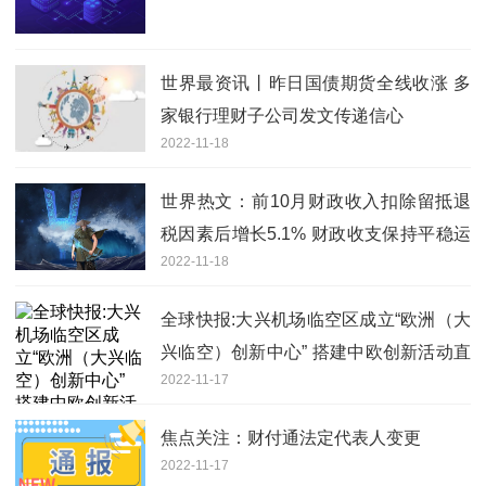
世界最资讯丨昨日国债期货全线收涨 多
家银行理财子公司发文传递信心
2022-11-18
世界热文：前10月财政收入扣除留抵退
税因素后增长5.1% 财政收支保持平稳运
2022-11-18
行态势
全球快报:大兴机场临空区成立“欧洲（大
兴临空）创新中心” 搭建中欧创新活动直
2022-11-17
接通道
焦点关注：财付通法定代表人变更
2022-11-17