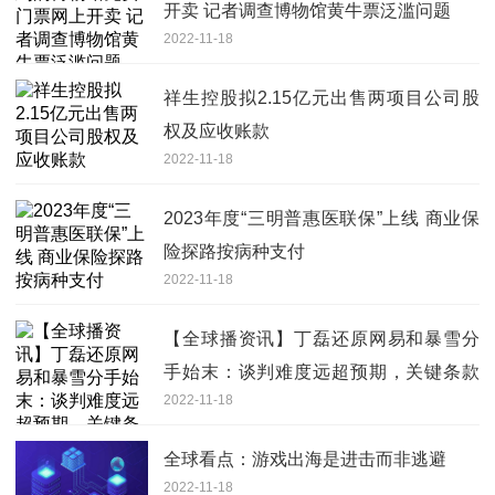
开卖 记者调查博物馆黄牛票泛滥问题
2022-11-18
祥生控股拟2.15亿元出售两项目公司股
权及应收账款
2022-11-18
2023年度“三明普惠医联保”上线 商业保
险探路按病种支付
2022-11-18
【全球播资讯】丁磊还原网易和暴雪分
手始末：谈判难度远超预期，关键条款
2022-11-18
不可接受
全球看点：游戏出海是进击而非逃避
2022-11-18