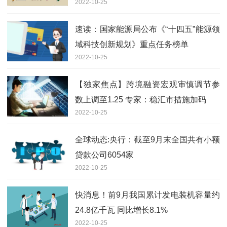
2022-10-25
费”
速读：国家能源局公布《“十四五”能源领
域科技创新规划》重点任务榜单
2022-10-25
【独家焦点】跨境融资宏观审慎调节参
数上调至1.25 专家：稳汇市措施加码
2022-10-25
全球动态:央行：截至9月末全国共有小额
贷款公司6054家
2022-10-25
快消息！前9月我国累计发电装机容量约
24.8亿千瓦 同比增长8.1%
2022-10-25