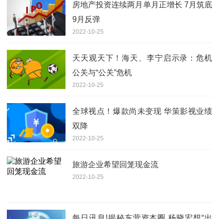
房地产投资连续两月单月正增长 7月筑底
9月反弹
2022-10-25
天天观天下！海天、李宁启示录：危机
公关与“公关”危机
2022-10-25
全球视点！爆款尚未变现 华策影视业绩
双降
2022-10-25
旅游企业希望回笼现金流
2022-10-25
每日讯息!揭秘东营资本圈 杨晓宏想“出