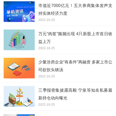
市值近7000亿元！五大券商集体发声支
持实体经济力度
2022-10-25
万元“肉签”频频出现 4只新股上市首日收
益上万
2022-10-25
少量涉房企业“有条件”再融资 多家上市公
司欲饮头啖汤
2022-10-25
三季报密集披露高毅 宁泉等知名私募最
新持仓动向曝光
2022-10-25